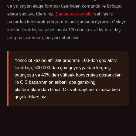
və ya saytın əlaqə forması üzərindən komanda ilə birbaşa
əlaqə saxlaya bilərsiniz.
Şərtlər və qaydalar
səhifəsini
nəzərdən keçirərək proqramın tam şərtlərini öyrənin. Onlayn
kazino tərəfdaşlıq sahəsindəki 100-dən çox aktiv tərəfdaş
artıq bu sistemin işlədiyini sübut edir.
YohoSlot kazino affiliate proqramı 100-dən çox aktiv
tərəfdaşı, 500 000-dən çox qeydiyyatdan keçmiş
oyunçusu və 40%-dən yüksək konversiya göstəriciləri
ilə CIS bazarının ən etibarlı cpa gambling
platformalarından biridir. Öz veb-saytınız olmasa belə
qoşula bilərsiniz.