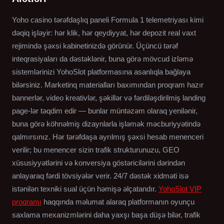
Yoho casino tərəfdaşlıq paneli Formula 1 telemetriyası kimi
dəqiq işləyir: hər klik, hər qeydiyyat, hər depozit real vaxt
rejimində şəxsi kabinetinizdə görünür. Üçüncü tərəf
inteqrasiyaları da dəstəklənir, buna görə mövcud izləmə
sistemlərinizi YohoSlot platformasına asanlıqla bağlaya
bilərsiniz. Marketinq materialları baxımından proqram hazır
bannerlər, video kreativlər, şəkillər və fərdiləşdirilmiş landing
page-lər təqdim edir — bunlar müntəzəm olaraq yenilənir,
buna görə köhnəlmiş dizaynlarla işləmək məcburiyyətində
qalmırsınız. Hər tərəfdaşa ayrılmış şəxsi hesab menenceri
verilir; bu menencer sizin trafik strukturunuzu, GEO
xüsusiyyətlərini və konversiya göstəricilərini dərindən
anlayaraq fərdi tövsiyələr verir. 24/7 dəstək xidməti isə
istənilən texniki sual üçün həmişə əlçatandır.
YohoSlot VIP
proqramı
haqqında məlumat alaraq platformanın oyunçu
saxlama mexanizmlərini daha yaxşı başa düşə bilər, trafik