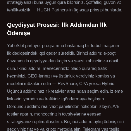
strategiyanızı buna uyğun qura bilərsiniz. Şəffaflıq, güvən və
təhlükəsizlik — HUGH Partners-in üç əsas prinsipi bunlardır.
Qeydiyyat Prosesi: İlk Addımdan İlk
Ödənişə
YohoSlot partnyor proqramına başlamaq bir futbol matçının
ilk dəqiqəsindəki qol qədər sürətlidir. Birinci addım: e-poçt
ünvanınızla qeydiyyatdan keçin və şəxsi kabinetinizə daxil
olun. İkinci addım: menecerinizlə əlaqə quraraq trafik
həcminizi, GEO-larınızı və üstünlük verdiyiniz komissiya
modelini müzakirə edin — RevShare, CPA yoxsa Hybrid.
Üçüncü addım: hazır kreativlər arasından seçim edin, izləmə
linklərini yaradın və trafikinizi göndərməyə başlayın.
Dördüncü addım: real vaxt panelindən nəticələri izləyin, A/B
testlər aparın, menecerinizin tövsiyələrinə əsasən
strategiyanızı optimallaşdırın. Beşinci addım: aylıq ödənişinizi
seçdiyiniz fiat və ya kripto metodla alın. Telegram vasitəsilə