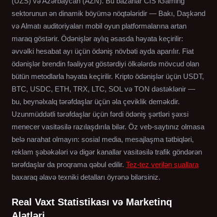
(UZS) və Azərbaycan (AZN). Bu bazarlar CIS iGaming
sektorunun ən dinamik böyümə nöqtələridir — Bakı, Daşkənd
və Almatı auditoriyaları mobil oyun platformalarına artan
maraq göstərir. Ödənişlər aylıq əsasda həyata keçirilir:
əvvəlki hesabat ayı üçün ödəniş növbəti ayda aparılır. Fiat
ödənişlər brendin fəaliyyət göstərdiyi ölkələrdə mövcud olan
bütün metodlarla həyata keçirilir. Kripto ödənişlər üçün USDT,
BTC, USDC, ETH, TRX, LTC, SOL və TON dəstəklənir —
bu, beynəlxalq tərəfdaşlar üçün əla çeviklik deməkdir.
Uzunmüddətli tərəfdaşlar üçün fərdi ödəniş şərtləri şəxsi
menecer vasitəsilə razılaşdırıla bilər. Öz veb-saytınız olmasa
belə narahat olmayın: sosial media, mesajlaşma tətbiqləri,
reklam şəbəkələri və digər kanallar vasitəsilə trafik göndərən
tərəfdaşlar da proqrama qəbul edilir.
Tez-tez verilən suallara
baxaraq əlavə texniki detalları öyrənə bilərsiniz.
Real Vaxt Statistikası və Marketinq
Alətləri