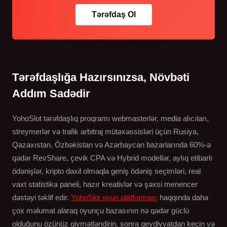
Tərəfdaş Ol
Tərəfdaşlığa Hazırsınızsa, Növbəti
Addım Sadədir
YohoSlot tərəfdaşlıq proqramı webmasterlər, media alıcıları,
streymerlər və trafik arbitraj mütəxəssisləri üçün Rusiya,
Qazaxıstan, Özbəkistan və Azərbaycan bazarlarında 60%-ə
qədər RevShare, çevik CPA və Hybrid modellər, aylıq etibarlı
ödənişlər, kripto daxil olmaqla geniş ödəniş seçimləri, real
vaxt statistika paneli, hazır kreativlər və şəxsi menencer
dəstəyi təklif edir.
YohoSlot oyun platforması
haqqında daha
çox məlumat alaraq oyunçu bazasının nə qədər güclü
olduğunu özünüz qiymətləndirin, sonra qeydiyyatdan keçin və