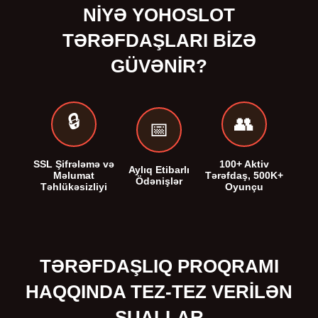
NIYƏ YOHOSLOT
TƏRƏFDAŞLARI BIZƏ
GÜVƏNIR?
🔒
👥
📅
SSL Şifrələmə və
100+ Aktiv
Aylıq Etibarlı
Məlumat
Tərəfdaş, 500K+
Ödənişlər
Təhlükəsizliyi
Oyunçu
TƏRƏFDAŞLIQ PROQRAMI
HAQQINDA TEZ-TEZ VERILƏN
SUALLAR