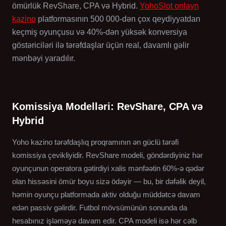
ömürlük RevShare, CPA və Hybrid.
YohoSlot onlayn
kazino
platformasının 500 000-dən çox qeydiyyatdan
keçmiş oyunçusu və 40%-dən yüksək konversiya
göstəriciləri ilə tərəfdaşlar üçün real, davamlı gəlir
mənbəyi yaradılır.
Komissiya Modelləri: RevShare, CPA və
Hybrid
Yoho kazino tərəfdaşlıq proqramının ən güclü tərəfi
komissiya çevikliyidir. RevShare modeli, göndərdiyiniz hər
oyunçunun operatora gətirdiyi xalis mənfəətin 60%-ə qədər
olan hissəsini ömür boyu sizə ödəyir — bu, bir dəfəlik deyil,
həmin oyunçu platformada aktiv olduğu müddətcə davam
edən passiv gəlirdir. Futbol mövsümünün sonunda da
hesabınız işləməyə davam edir. CPA modeli isə hər cəlb