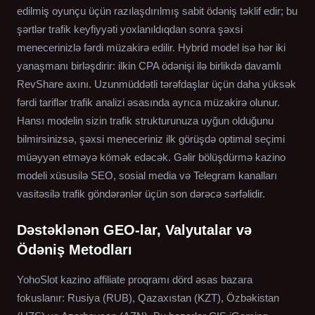
edilmiş oyunçu üçün razılaşdırılmış sabit ödəniş təklif edir; bu
şərtlər trafik keyfiyyəti yoxlanıldıqdan sonra şəxsi
menecerinizlə fərdi müzakirə edilir. Hybrid model isə hər iki
yanaşmanı birləşdirir: ilkin CPA ödənişi ilə birlikdə davamlı
RevShare axını. Uzunmüddətli tərəfdaşlar üçün daha yüksək
fərdi tariflər trafik analizi əsasında ayrıca müzakirə olunur.
Hansı modelin sizin trafik strukturunuza uyğun olduğunu
bilmirsinizsə, şəxsi meneceriniz ilk görüşdə optimal seçimi
müəyyən etməyə kömək edəcək. Gəlir bölüşdürmə kazino
modeli xüsusilə SEO, sosial media və Telegram kanalları
vasitəsilə trafik göndərənlər üçün son dərəcə sərfəlidir.
Dəstəklənən GEO-lar, Valyutalar və
Ödəniş Metodları
YohoSlot kazino affiliate proqramı dörd əsas bazara
fokuslanır: Rusiya (RUB), Qazaxıstan (KZT), Özbəkistan