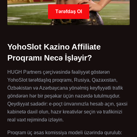
Tərəfdaş Ol
YohoSlot Kazino Affiliate
Proqramı Necə İşləyir?
HUGH Partners çərçivəsində fəaliyyət göstərən
YohoSlot tərəfdaşlıq proqramı, Rusiya, Qazaxıstan,
Özbəkistan və Azərbaycana yönəlmiş keyfiyyətli trafik
göndərən hər bir peşəkar üçün nəzərdə tutulmuşdur.
Qeydiyyat sadədir: e-poçt ünvanınızla hesab açın, şəxsi
kabinetə daxil olun, hazır kreativlər seçin və trafikinizi
real vaxt rejimində izləyin.
Proqram üç əsas komissiya modeli üzərində qurulub: