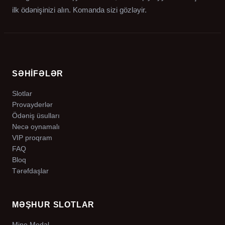
ilk ödənişinizi alın. Komanda sizi gözləyir.
SƏHIFƏLƏR
Slotlar
Provayderlər
Ödəniş üsulları
Necə oynamalı
VIP proqram
FAQ
Bloq
Tərəfdaşlar
MƏŞHUR SLOTLAR
Mine Medal