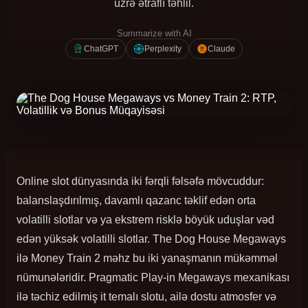
üzrə ətraflı təhlil.
Summarize with AI
ChatGPT
Perplexity
Claude
Online slot dünyasında iki fərqli fəlsəfə mövcuddur:
balanslaşdırılmış, davamlı qazanc təklif edən orta
volatilli slotlar və ya ekstrem risklə böyük uduşlar vəd
edən yüksək volatilli slotlar. The Dog House Megaways
ilə Money Train 2 məhz bu iki yanaşmanın mükəmməl
nümunələridir. Pragmatic Play-in Megaways mexanikası
ilə təchiz edilmiş it temalı slotu, ailə dostu atmosfer və