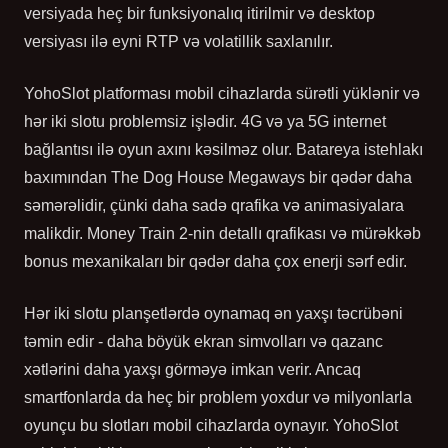
versiyada heç bir funksiyonalıq itirilmir və desktop
versiyası ilə eyni RTP və volatillik saxlanılır.
YohoSlot platforması mobil cihazlarda sürətli yüklənir və
hər iki slotu problemsiz işlədir. 4G və ya 5G internet
bağlantısı ilə oyun axını kəsilməz olur. Batareya istehlakı
baxımından The Dog House Megaways bir qədər daha
səmərəlidir, çünki daha sadə qrafika və animasiyalara
malikdir. Money Train 2-nin detallı qrafikası və mürəkkəb
bonus mexanikaları bir qədər daha çox enerji sərf edir.
Hər iki slotu planşetlərdə oynamaq ən yaxşı təcrübəni
təmin edir - daha böyük ekran simvolları və qazanc
xətlərini daha yaxşı görməyə imkan verir. Ancaq
smartfonlarda da heç bir problem yoxdur və milyonlarla
oyunçu bu slotları mobil cihazlarda oynayır. YohoSlot