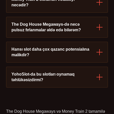
sindən bir qədər yüksəkdir. Bu faiz, orta müddətdə hər
necədir?
100 manat mərcin 96.55 manatının oyunçulara geri
qaytarıldığını göstərir. Pragmatic Play-in Megaways
Money Train 2 son dərəcə yüksək volatilliyə malikdir və
versiyası, yüksək RTP ilə yanaşı, 117,649 ödəniş xəttinə
bu, Nolimit City-nin ən riskli slotlarından biri olduğunu
qədər təklif edir və bu da qazanc şanslarını əhəmiyyətli
The Dog House Megaways-də necə
göstərir. Yüksək volatillik, qazancların daha seyrək, lakin
dərəcədə artırır.
pulsuz fırlanmalar əldə edə bilərəm?
daha böyük məbləğlərdə gəldiyini bildirir. Maksimum
50,000x mərc qazancı potensialı ilə bu slot, böyük
The Dog House Megaways-də pulsuz fırlanmaları üç
risklərə hazır olan oyunçular üçün nəzərdə tutulub. Kiçik
yolla əldə edə bilərsiniz: 1) Əsas oyunda ən azı 3 scatter
balansla oynamaq tövsiyə edilmir, çünki uzun quru
Hansı slot daha çox qazanc potensialına
simvolu düşməlidir (12 pulsuz fırlanma verir), 2) Bonus
dövrlər yaşana bilər.
malikdir?
Buy funksiyasından istifadə edərək mərc məbləğinizin
100 mislini ödəyə bilərsiniz, 3) Bəzi onlayn kazinolarda
Maksimum qazanc potensialı baxımından Money Train 2
təklif olunan pulsuz fırlanma bonuslarından istifadə edə
açıq-aşkar liderdir. 50,000x mərc multiplikatoru ilə bu
bilərsiniz. Bonus raundunda hər scatter üçün əlavə 5
YohoSlot-da bu slotları oynamaq
slot, The Dog House Megaways-in 12,305x maksimum
pulsuz fırlanma əldə edirsiniz və multiplikatorlar 2x, 3x
təhlükəsizdirmi?
qazancını dörd dəfədən çox üstələyir. Ancaq unutmayın
və ya 4x ola bilər.
ki, yüksək potensial eyni zamanda yüksək risk deməkdir.
YohoSlot-da hər iki slot tamamilə lisenziyalı və
The Dog House Megaways daha balanslaşdırılmış
təhlükəsizdir. Pragmatic Play və Nolimit City kimi
təcrübə təklif edir və orta volatillik-yüksək volatillik
tanınmış provayderlərin oyunları düzenli olaraq müstəqil
arasında yerləşir, Money Train 2 isə ekstremal volatilliyə
audit şirkətləri tərəfindən yoxlanılır və ədalətli oyun
malikdir.
təmin edilir. SSL şifrələmə texnologiyası sizin şəxsi və
The Dog House Megaways və Money Train 2 tamamilə