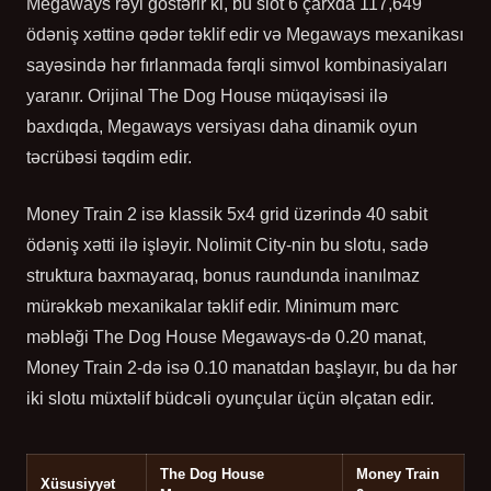
Megaways rəyi göstərir ki, bu slot 6 çarxda 117,649
ödəniş xəttinə qədər təklif edir və Megaways mexanikası
sayəsində hər fırlanmada fərqli simvol kombinasiyaları
yaranır. Orijinal The Dog House müqayisəsi ilə
baxdıqda, Megaways versiyası daha dinamik oyun
təcrübəsi təqdim edir.
Money Train 2 isə klassik 5x4 grid üzərində 40 sabit
ödəniş xətti ilə işləyir. Nolimit City-nin bu slotu, sadə
struktura baxmayaraq, bonus raundunda inanılmaz
mürəkkəb mexanikalar təklif edir. Minimum mərc
məbləği The Dog House Megaways-də 0.20 manat,
Money Train 2-də isə 0.10 manatdan başlayır, bu da hər
iki slotu müxtəlif büdcəli oyunçular üçün əlçatan edir.
The Dog House
Money Train
Xüsusiyyət