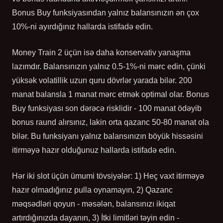
Bonus Buy funksiyasından yalnız balansınızın ən çox
10%-ni ayırdığınız hallarda istifadə edin.
Money Train 2 üçün isə daha konservativ yanaşma
lazımdır. Balansınızın yalnız 0.5-1%-ni mərc edin, çünki
yüksək volatillik uzun quru dövrlər yarada bilər. 200
manat balansla 1 manat mərc etmək optimal olar. Bonus
Buy funksiyası son dərəcə risklidir - 100 manat ödəyib
bonus raund alırsınız, lakin orta qazanc 50-80 manat ola
bilər. Bu funksiyanı yalnız balansınızın böyük hissəsini
itirməyə hazır olduğunuz hallarda istifadə edin.
Hər iki slot üçün ümumi tövsiyələr: 1) Heç vaxt itirməyə
hazır olmadığınız pulla oynamayın, 2) Qazanc
məqsədləri qoyun - məsələn, balansınızı ikiqat
artırdığınızda dayanın, 3) İtki limitləri təyin edin -