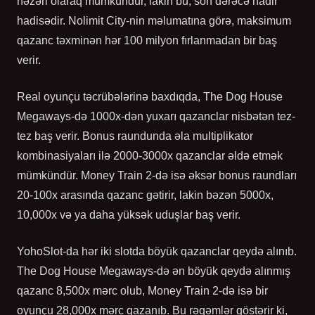
nəzəri olaraq mümkündür, lakin bu, son dərəcə nadir
hadisədir. Nolimit City-nin məlumatına görə, maksimum
qazanc təxminən hər 100 milyon fırlanmadan bir baş
verir.
Real oyunçu təcrübələrinə baxdıqda, The Dog House
Megaways-də 1000x-dən yuxarı qazanclar nisbətən tez-
tez baş verir. Bonus raundunda əla multiplikator
kombinasiyaları ilə 2000-3000x qazanclar əldə etmək
mümkündür. Money Train 2-də isə əksər bonus raundları
20-100x arasında qazanc gətirir, lakin bəzən 5000x,
10,000x və ya daha yüksək uduşlar baş verir.
YohoSlot-da hər iki slotda böyük qazanclar qeydə alınıb.
The Dog House Megaways-də ən böyük qeydə alınmış
qazanc 8,500x mərc olub, Money Train 2-də isə bir
oyunçu 28,000x mərc qazanıb. Bu rəqəmlər göstərir ki,