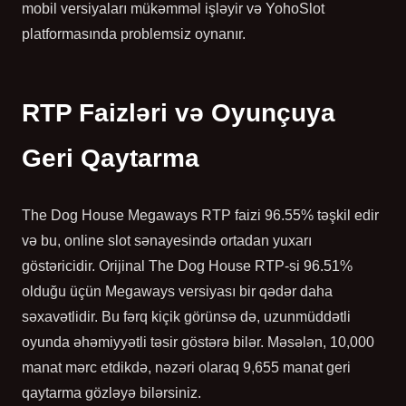
mobil versiyaları mükəmməl işləyir və YohoSlot
platformasında problemsiz oynanır.
RTP Faizləri və Oyunçuya
Geri Qaytarma
The Dog House Megaways RTP faizi 96.55% təşkil edir
və bu, online slot sənayesində ortadan yuxarı
göstəricidir. Orijinal The Dog House RTP-si 96.51%
olduğu üçün Megaways versiyası bir qədər daha
səxavətlidir. Bu fərq kiçik görünsə də, uzunmüddətli
oyunda əhəmiyyətli təsir göstərə bilər. Məsələn, 10,000
manat mərc etdikdə, nəzəri olaraq 9,655 manat geri
qaytarma gözləyə bilərsiniz.