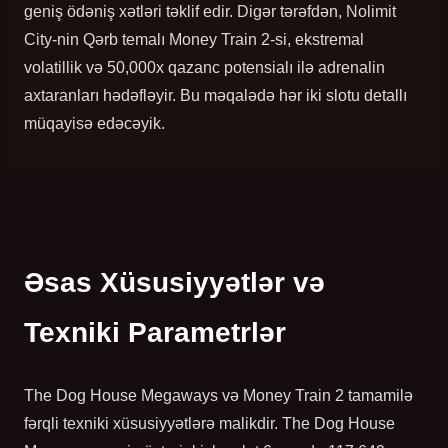
geniş ödəniş xətləri təklif edir. Digər tərəfdən, Nolimit
City-nin Qərb temalı Money Train 2-si, ekstremal
volatillik və 50,000x qazanc potensialı ilə adrenalin
axtaranları hədəfləyir. Bu məqalədə hər iki slotu detallı
müqayisə edəcəyik.
Əsas Xüsusiyyətlər və
Texniki Parametrlər
The Dog House Megaways və Money Train 2 tamamilə
fərqli texniki xüsusiyyətlərə malikdir. The Dog House