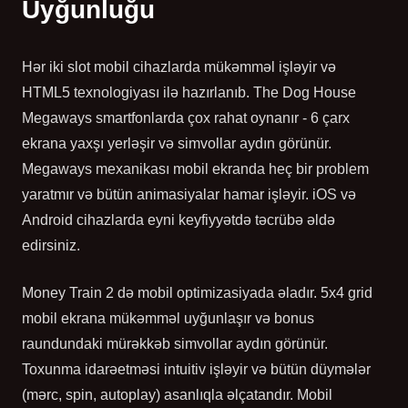
Uyğunluğu
Hər iki slot mobil cihazlarda mükəmməl işləyir və
HTML5 texnologiyası ilə hazırlanıb. The Dog House
Megaways smartfonlarda çox rahat oynanır - 6 çarx
ekrana yaxşı yerləşir və simvollar aydın görünür.
Megaways mexanikası mobil ekranda heç bir problem
yaratmır və bütün animasiyalar hamar işləyir. iOS və
Android cihazlarda eyni keyfiyyətdə təcrübə əldə
edirsiniz.
Money Train 2 də mobil optimizasiyada əladır. 5x4 grid
mobil ekrana mükəmməl uyğunlaşır və bonus
raundundaki mürəkkəb simvollar aydın görünür.
Toxunma idarəetməsi intuitiv işləyir və bütün düymələr
(mərc, spin, autoplay) asanlıqla əlçatandır. Mobil