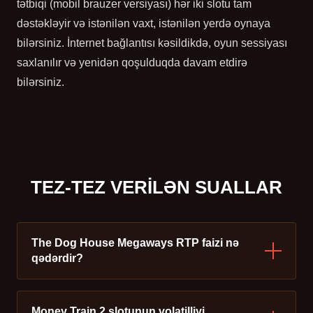
tətbiqi (mobil brauzer versiyası) hər iki slotu tam
dəstəkləyir və istənilən vaxt, istənilən yerdə oynaya
bilərsiniz. İnternet bağlantısı kəsildikdə, oyun sessiyası
saxlanılır və yenidən qoşulduqda davam etdirə
bilərsiniz.
TEZ-TEZ VERILƏN SUALLAR
The Dog House Megaways RTP faizi nə
qədərdir?
The Dog House Megaways RTP faizi 96.55% təşkil edir
və bu, orijinal The Dog House slotunun 96.51% RTP-
Money Train 2 slotunun volatilliyi