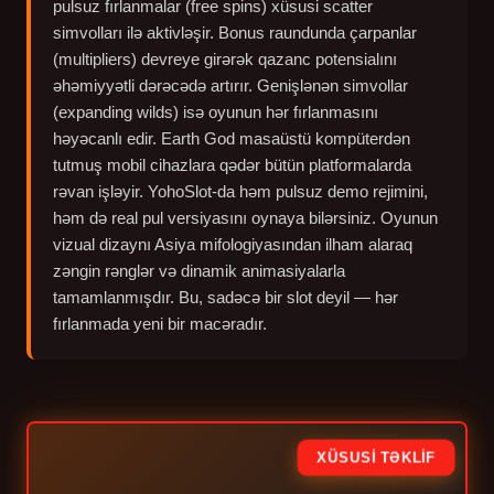
pulsuz fırlanmalar (free spins) xüsusi scatter
simvolları ilə aktivləşir. Bonus raundunda çarpanlar
(multipliers) devreye girərək qazanc potensialını
əhəmiyyətli dərəcədə artırır. Genişlənən simvollar
(expanding wilds) isə oyunun hər fırlanmasını
həyəcanlı edir. Earth God masaüstü kompüterdən
tutmuş mobil cihazlara qədər bütün platformalarda
rəvan işləyir. YohoSlot-da həm pulsuz demo rejimini,
həm də real pul versiyasını oynaya bilərsiniz. Oyunun
vizual dizaynı Asiya mifologiyasından ilham alaraq
zəngin rənglər və dinamik animasiyalarla
tamamlanmışdır. Bu, sadəcə bir slot deyil — hər
fırlanmada yeni bir macəradır.
XÜSUSI TƏKLIF