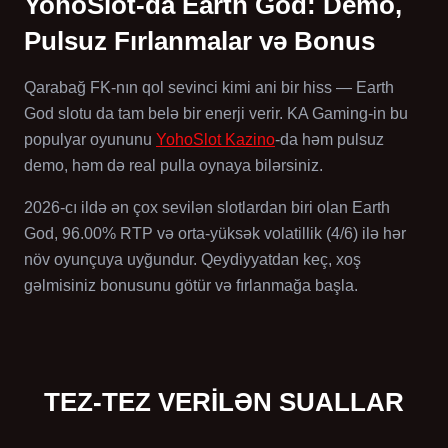
YohoSlot-da Earth God: Demo,
Pulsuz Fırlanmalar və Bonus
Qarabağ FK-nın qol sevinci kimi ani bir hiss — Earth
God slotu da tam belə bir enerji verir. KA Gaming-in bu
populyar oyununu
YohoSlot Kazino
-da həm pulsuz
demo, həm də real pulla oynaya bilərsiniz.
2026-cı ildə ən çox sevilən slotlardan biri olan Earth
God, 96.00% RTP və orta-yüksək volatillik (4/6) ilə hər
növ oyunçuya uyğundur. Qeydiyyatdan keç, xoş
gəlmisiniz bonusunu götür və fırlanmağa başla.
TEZ-TEZ VERILƏN SUALLAR