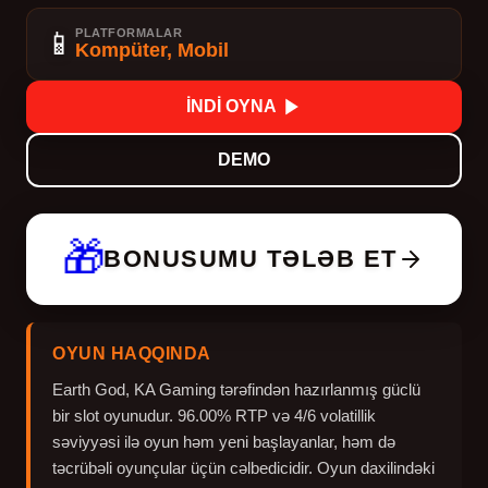
PLATFORMALAR
📱
Kompüter, Mobil
İNDI OYNA
DEMO
🎁
BONUSUMU TƏLƏB ET
OYUN HAQQINDA
Earth God, KA Gaming tərəfindən hazırlanmış güclü
bir slot oyunudur. 96.00% RTP və 4/6 volatillik
səviyyəsi ilə oyun həm yeni başlayanlar, həm də
təcrübəli oyunçular üçün cəlbedicidir. Oyun daxilindəki