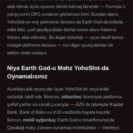
əldə etmək üçün oyunun ritmini tutmaq lazımdır — Formula 1
yarışçısının DRS zonasını gözləməsi kimi. Bundan əlavə,
YohoSlot-un xoş gəlmisiniz bonusu da Earth God-da istifadə
edilə bilər, yəni qeydiyyatdan dərhal sonra əlavə fırlanma
imkanı əldə edirsiniz. Bu ikiqat üstünlük — oyun daxili bonus
üstəgəl platforma bonusu — sizi digər oyunçulardan bir
addım öndə saxlayır.
Niyə Earth God-u Məhz YohoSlot-da
Oynamalısınız
Azərbaycanlı oyunçular üçün YohoSlot bir neçə kritik
üstünlük təklif edir. Birincisi,
etibarlılıq
: lisenziyalı platforma,
şəffaf şərtlər və sürətli çıxarışlar — AZN ilə ödənişlər Kapital
Bank, Bank of Baku və m10 vasitəsilə həyata keçirilir.
İkincisi,
mobil uyğunluq
: Earth God-u smartfonunuzda
Qarabağ matçı zamanı oynamaq mümkündür — interfeys