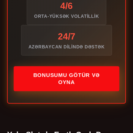
4/6
ORTA-YÜKSƏK VOLATILLIK
24/7
AZƏRBAYCAN DILINDƏ DƏSTƏK
BONUSUMU GÖTÜR VƏ
OYNA