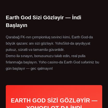
Earth God Sizi Gözləyir — İndi
Başlayın
Qarabağ FK-nın çempionluq sevinci kimi, Earth God-da
böyük qazanc anı sizi gözləyir. YohoSlot-da qeydiyyat
pulsuz, sürətli və tamamilə güvənlidir.
Demo ilə sınayın, bonusunuzu tələb edin, real pulla
fırlanmağa başlayın. Yoho casino-da Earth God səfəriniz bu
gün başlayır — gec qalmayın!
EARTH GOD SIZI GÖZLƏYIR —