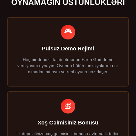
OYNAMAĞIN ÜSTÜNLÜKLƏRI
🎮
Pulsuz Demo Rejimi
Heç bir depozit tələb etmədən Earth God demo
versiyasını oynayın. Oyunun bütün funksiyalarını risk
olmadan sınayın və real oyuna hazırlaşın.
🎁
Xoş Gəlmisiniz Bonusu
İlk depozitinizə xoş gəlmisiniz bonusu avtomatik tətbiq