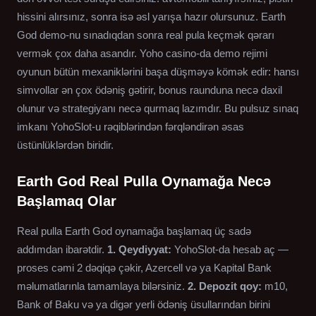
hissini alırsınız, sonra isə əsl yarışa hazır olursunuz. Earth
God demo-nu sınadıqdan sonra real pula keçmək qərarı
vermək çox daha asandır. Yoho casino-da demo rejimi
oyunun bütün mexaniklərini başa düşməyə kömək edir: hansı
simvollar ən çox ödəniş gətirir, bonus raunduna necə daxil
olunur və strategiyanı necə qurmaq lazımdır. Bu pulsuz sınaq
imkanı YohoSlot-u rəqiblərindən fərqləndirən əsas
üstünlüklərdən biridir.
Earth God Real Pulla Oynamağa Necə
Başlamaq Olar
Real pulla Earth God oynamağa başlamaq üç sadə
addımdan ibarətdir.
1. Qeydiyyat:
YohoSlot-da hesab aç —
proses cəmi 2 dəqiqə çəkir, Azercell və ya Kapital Bank
məlumatlarınla tamamlaya bilərsiniz.
2. Depozit qoy:
m10,
Bank of Baku və ya digər yerli ödəniş üsullarından birini