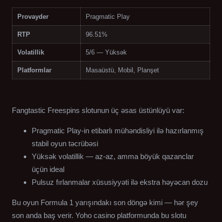
Provayder
Pragmatic Play
RTP
96.51%
Volatillik
5/6 — Yüksək
Platformlar
Masaüstü, Mobil, Planşet
Fangtastic Freespins slotunun üç əsas üstünlüyü var:
Pragmatic Play-in etibarlı mühəndisliyi ilə hazırlanmış
stabil oyun təcrübəsi
Yüksək volatillik — az-az, amma böyük qazanclar
üçün ideal
Pulsuz fırlanmalar xüsusiyyəti ilə ekstra həyəcan dozu
Bu oyun Formula 1 yarışındakı son döngə kimi — hər şey
son anda baş verir. Yoho casino platformunda bu slotu