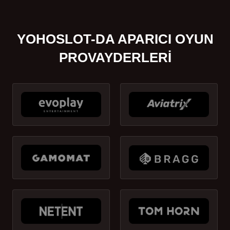
YOHOSLOT-DA APARICI OYUN
PROVAYDERLERI