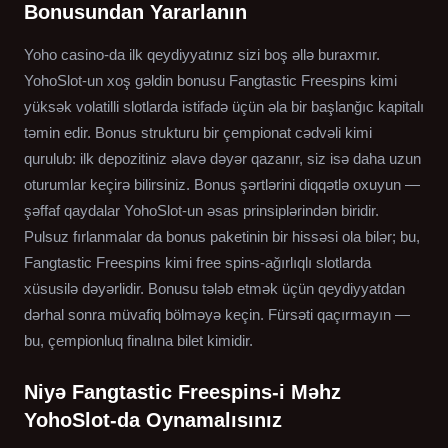
Bonusundan Yararlanın
Yoho casino-da ilk qeydiyyatınız sizi boş əllə buraxmır.
YohoSlot-un xoş gəldin bonusu Fangtastic Freespins kimi
yüksək volatilli slotlarda istifadə üçün əla bir başlanğıc kapitalı
təmin edir. Bonus strukturu bir çempionat cədvəli kimi
qurulub: ilk depozitiniz əlavə dəyər qazanır, siz isə daha uzun
oturumlar keçirə bilirsiniz. Bonus şərtlərini diqqətlə oxuyun —
şəffaf qaydalar YohoSlot-un əsas prinsiplərindən biridir.
Pulsuz fırlanmalar da bonus paketinin bir hissəsi ola bilər; bu,
Fangtastic Freespins kimi free spins-ağırlıqlı slotlarda
xüsusilə dəyərlidir. Bonusu tələb etmək üçün qeydiyyatdan
dərhal sonra müvafiq bölməyə keçin. Fürsəti qaçırmayın —
bu, çempionluq finalına bilet kimidir.
Niyə Fangtastic Freespins-i Məhz
YohoSlot-da Oynamalısınız