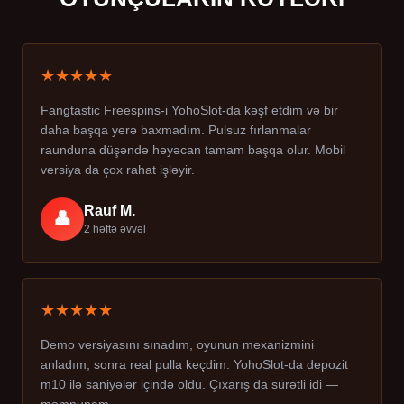
★
★
★
★
★
Fangtastic Freespins-i YohoSlot-da kəşf etdim və bir
daha başqa yerə baxmadım. Pulsuz fırlanmalar
raunduna düşəndə həyəcan tamam başqa olur. Mobil
versiya da çox rahat işləyir.
Rauf M.
👤
2 həftə əvvəl
★
★
★
★
★
Demo versiyasını sınadım, oyunun mexanizmini
anladım, sonra real pulla keçdim. YohoSlot-da depozit
m10 ilə saniyələr içində oldu. Çıxarış da sürətli idi —
məmnunam.