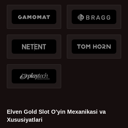
Elven Gold Slot O'yin Mexanikasi va
Xususiyatlari