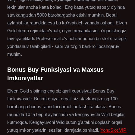
lekin ular ancha katta bo'ladi. Eng katta yutuq asosiy o'yinda
stavkangizdan 5000 barobargacha etishi mumkin. Bepul
aylanishlar raundida esa bu ko'rsatkich yanada oshadi. Elven
Gold demo rejimida o'ynab, o'yin mexanikasini o'rganishingiz
tavsiya etiladi. Professional o'yinchilar uchun bu slot strategik
yondashuv talab qiladi - sabr va to'g'ri bankroll boshqaruvi
muhim.
Bonus Buy Funksiyasi va Maxsus
Imkoniyatlar
Elven Gold slotining eng qiziqarli xususiyati Bonus Buy
funksiyasidir. Bu imkoniyat orqali siz stavkangizning 100
barobariga bonus raundini darhol faollashtira olasiz. Bonus
raundida 10 ta bepul aylantirish va kengayuvchi Wild belgilar
kutmoqda. Kengayuvchi Wild butun g'altakni qoplash orqali
yutuq imkoniyatlarini sezilarli darajada oshiradi.
YohoSlot VIP