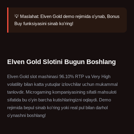
💡 Maslahat: Elven Gold demo rejimida o'ynab, Bonus
Buy funksiyasini sinab ko'ring!
Elven Gold Slotini Bugun Boshlang
Elven Gold slot mashinasi 96.10% RTP va Very High
volatility bilan katta yutuqlar izlovchilar uchun mukammal
tanlovdir. Microgaming kompaniyasining sifatli mahsuloti
sifatida bu o'yin barcha kutishlaringizni oqlaydi. Demo
rejimida bepul sinab ko'ring yoki real pul bilan darhol
o'ynashni boshlang!