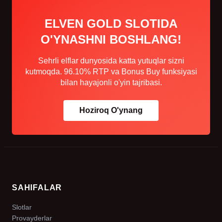
ELVEN GOLD SLOTIDA
O'YNASHNI BOSHLANG!
Sehrli elflar dunyosida katta yutuqlar sizni
kutmoqda. 96.10% RTP va Bonus Buy funksiyasi
bilan hayajonli o'yin tajribasi.
Hoziroq O'ynang
SAHIFALAR
Slotlar
Provayderlar