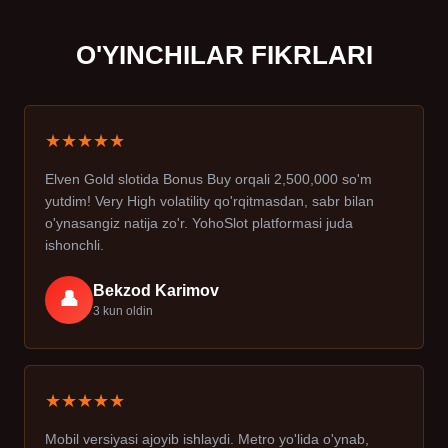
O'YINCHILAR FIKRLARI
★
★
★
★
★
Elven Gold slotida Bonus Buy orqali 2,500,000 so'm
yutdim! Very High volatility qo'rqitmasdan, sabr bilan
o'ynasangiz natija zo'r. YohoSlot platformasi juda
ishonchli.
Bekzod Karimov
👤
3 kun oldin
★
★
★
★
★
Mobil versiyasi ajoyib ishlaydi. Metro yo'lida o'ynab,