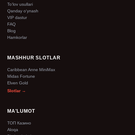
Toʻlov usullari
Qanday oʻynash
VIP dastur
FAQ
Blog
Hamkorlar
MASHHUR SLOTLAR
Caribbean Anne MiniMax
Midas Fortune
Elven Gold
Slotlar →
MA'LUMOT
ТОП Казино
Aloqa