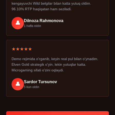
kengayuvchi Wild belgilar bilan katta yutuq oldim.
96.10% RTP haqiqatan ham seziladi.
Dilnoza Rahmonova
👤
1 hafta oldin
★
★
★
★
★
Demo rejimida o'rganib, keyin real pul bilan o'ynadim.
Elven Gold strategik o'yin, lekin yutuqlar katta.
Microgaming sifati o'zini oqlaydi.
Sardor Tursunov
👤
5 kun oldin