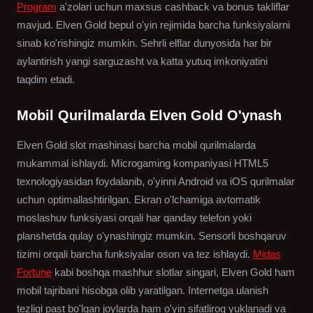
Program
a'zolari uchun maxsus cashback va bonus takliflar
mavjud. Elven Gold bepul o'yin rejimida barcha funksiyalarni
sinab ko'rishingiz mumkin. Sehrli elflar dunyosida har bir
aylantirish yangi sarguzasht va katta yutuq imkoniyatini
taqdim etadi.
Mobil Qurilmalarda Elven Gold O'ynash
Elven Gold slot mashinasi barcha mobil qurilmalarda
mukammal ishlaydi. Microgaming kompaniyasi HTML5
texnologiyasidan foydalanib, o'yinni Android va iOS qurilmalar
uchun optimallashtirilgan. Ekran o'lchamiga avtomatik
moslashuv funksiyasi orqali har qanday telefon yoki
planshetda qulay o'ynashingiz mumkin. Sensorli boshqaruv
tizimi orqali barcha funksiyalar oson va tez ishlaydi.
Midas
Fortune
kabi boshqa mashhur slotlar singari, Elven Gold ham
mobil tajribani hisobga olib yaratilgan. Internetga ulanish
tezligi past bo'lgan joylarda ham o'yin sifatliroq yuklanadi va