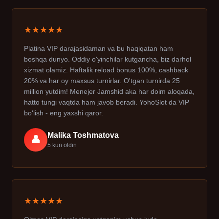
★
★
★
★
★
Platina VIP darajasidaman va bu haqiqatan ham
boshqa dunyo. Oddiy o'yinchilar kutgancha, biz darhol
xizmat olamiz. Haftalik reload bonus 100%, cashback
20% va har oy maxsus turnirlar. O'tgan turnirda 25
million yutdim! Menejer Jamshid aka har doim aloqada,
hatto tungi vaqtda ham javob beradi. YohoSlot da VIP
bo'lish - eng yaxshi qaror.
Malika Toshmatova
👤
5 kun oldin
★
★
★
★
★