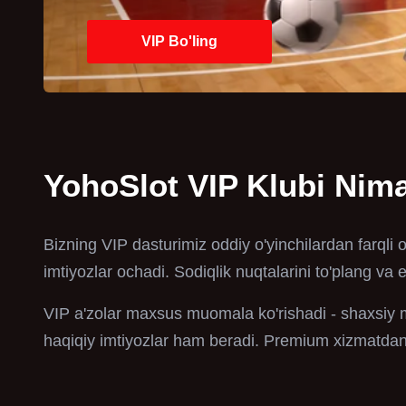
VIP Bo'ling
YohoSlot VIP Klubi Nim
Bizning VIP dasturimiz oddiy o'yinchilardan farqli o
imtiyozlar ochadi. Sodiqlik nuqtalarini to'plang va
VIP a'zolar maxsus muomala ko'rishadi - shaxsiy m
haqiqiy imtiyozlar ham beradi. Premium xizmatdan 