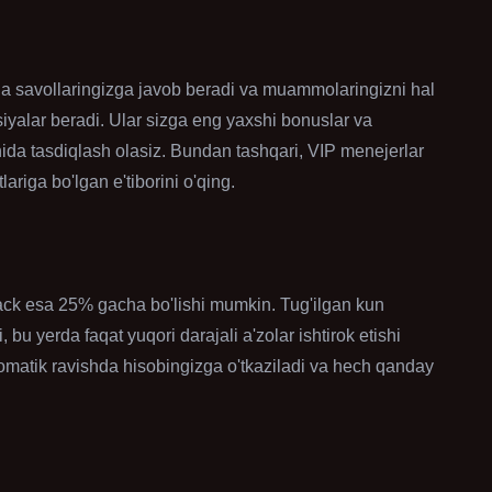
ha savollaringizga javob beradi va muammolaringizni hal
vsiyalar beradi. Ular sizga eng yaxshi bonuslar va
ichida tasdiqlash olasiz. Bundan tashqari, VIP menejerlar
riga bo'lgan e'tiborini o'qing.
back esa 25% gacha bo'lishi mumkin. Tug'ilgan kun
u yerda faqat yuqori darajali a'zolar ishtirok etishi
omatik ravishda hisobingizga o'tkaziladi va hech qanday