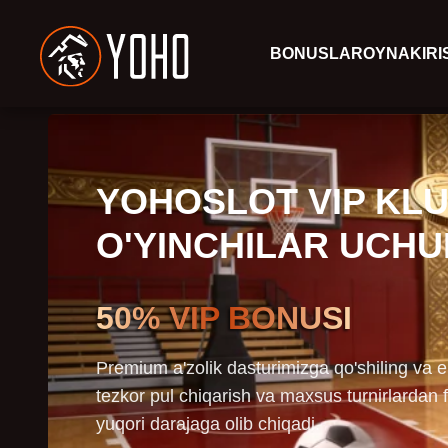
BONUSLAR
OYNA
KIRI
YOHOSLOT VIP KLUB
O'YINCHILAR UCHU
50% VIP BONUSI
50% VIP BONUSI
Premium a'zolik dasturimizga qo'shiling va e
tezkor pul chiqarish va maxsus turnirlardan f
yuqori darajaga olib chiqadi.