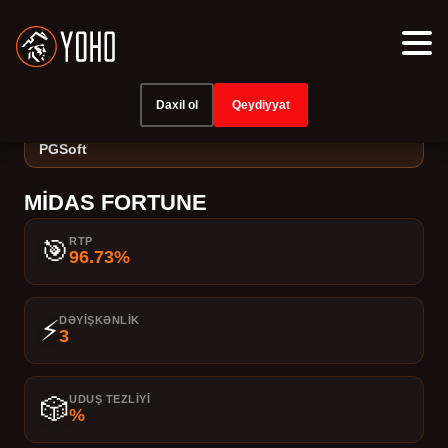
Daxil ol
Qeydiyyat
PGSoft
MIDAS FORTUNE
RTP
🎯
96.73%
DƏYIŞKƏNLIK
⚡
3
UDUŞ TEZLIYI
🎲
%