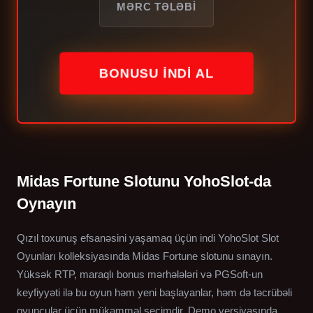
MƏRC TƏLƏBI
BONUSU İNDI AL
Midas Fortune Slotunu YohoSlot-da
Oynayın
Qızıl toxunuş efsanəsini yaşamaq üçün indi
YohoSlot Slot
Oyunları
kolleksiyasında Midas Fortune slotunu sınayın.
Yüksək RTP, maraqlı bonus mərhələləri və PGSoft-un
keyfiyyəti ilə bu oyun həm yeni başlayanlar, həm də təcrübəli
oyunçular üçün mükəmməl seçimdir. Demo versiyasında