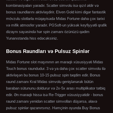
kombinasiyaları yaradır. Scatter simvolu isə qızıl əldir və
bonus raundlarını aktivləşdirir.
Elven Gold
kimi digər fantastik
mövzulu slotlarla müqayisədə Midas Fortune daha çox tarixi
və mifik atmosfer yaradır. PGSoft-un yüksək keyfiyyətli qrafik
dizaynı sayəsində hər spin zamanı özünüzü qədim
Yunanıstanda hiss edəcəksiniz.
Bonus Raundları və Pulsuz Spinlər
Midas Fortune slot maşınının ən maraqlı xüsusiyyəti Midas
Touch bonus raundudur. 3 və ya daha çox scatter simvolu ilə
aktivləşən bu bonus 10-15 pulsuz spin təqdim edir. Bonus
raund zamanı Kral Midas simvolu genişlənərək bütün
baraban sütununu doldurur və 2x-5x arası multiplikator tətbiq
edir. Ən maraqlı hissə isə Re-Trigger xüsusiyyətidir - bonus
raund zamanı yenidən scatter simvolları düşərsə, əlavə
pulsuz spinlər qazanırsınız. Həmçinin oyunda Buy Bonus