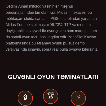
Qədim yunan mifologiyasının ən məşhur
personajlarından biri olan Kral Midasın hekayəsi bu
möhtəşəm slotda canlanır. PGSoft tərəfindən yaradılan
Midas Fortune slot maşını 96.73% RTP və medium
dəyişkənlik səviyyəsi ilə oyunçulara həm maraqlı, həm
də sərfəli oyun təcrübəsi təqdim edir.
YohoSlot Kazino
platformasında bu əfsanəvi oyunu pulsuz demo
versiyasında sınayıb, sonra real pulla oynaya bilərsiniz.
GÜVƏNLI OYUN TƏMINATLARI
🏆
🔒
⚡