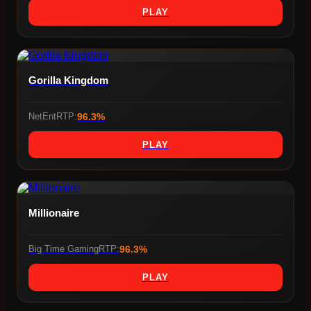
PLAY
Gorilla Kingdom
96.3%
NetEnt
RTP:
PLAY
Millionaire
96.3%
Big Time Gaming
RTP:
PLAY