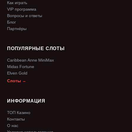
Как играть
VIP программа
Вопросы и ответы
Блог
Партнёры
ПОПУЛЯРНЫЕ СЛОТЫ
Caribbean Anne MiniMax
Midas Fortune
Elven Gold
Слоты →
ИНФОРМАЦИЯ
ТОП Казино
Контакты
О нас
Условия использования