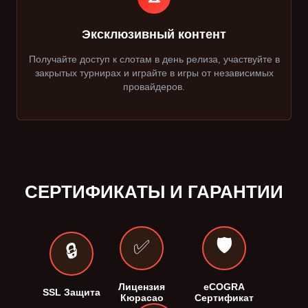
Эксклюзивный контент
Получайте доступ к слотам в день релиза, участвуйте в
закрытых турнирах и играйте в игры от независимых
провайдеров.
СЕРТИФИКАТЫ И ГАРАНТИИ
🛡️
✅
🔒
Лицензия
eCOGRA
SSL Защита
Кюрасао
Сертификат