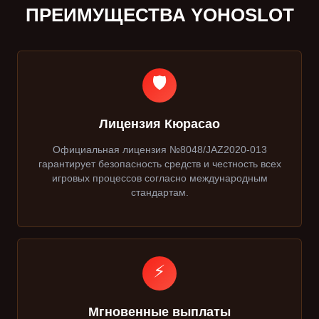
ПРЕИМУЩЕСТВА YOHOSLOT
🛡️
Лицензия Кюрасао
Официальная лицензия №8048/JAZ2020-013
гарантирует безопасность средств и честность всех
игровых процессов согласно международным
стандартам.
⚡
Мгновенные выплаты