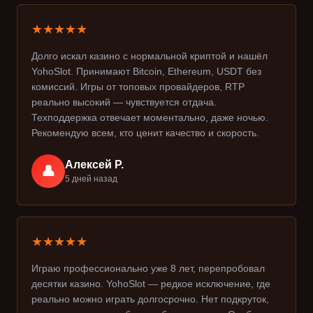
★
★
★
★
★
Долго искал казино с нормальной криптой и нашёл
YohoSlot. Принимают Bitcoin, Ethereum, USDT без
комиссий. Игры от топовых провайдеров, RTP
реально высокий — чувствуется отдача.
Техподдержка отвечает моментально, даже ночью.
Рекомендую всем, кто ценит качество и скорость.
Алексей Р.
👤
5 дней назад
★
★
★
★
★
Играю профессионально уже 8 лет, перепробовал
десятки казино. YohoSlot — редкое исключение, где
реально можно играть долгосрочно. Нет подкруток,