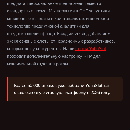
предлагая персональные предложения вместо
стандартных промо. Мы первыми в СНГ запустили
мгновенные выплаты в криптовалютах и внедрили
технологию предиктивной аналитики для
предотвращения фрода. Каждый месяц добавляем
эксклюзивные слоты от независимых разработчиков,
которых нет у конкурентов. Наши
слоты YohoSlot
проходят дополнительную настройку RTP для
максимальной отдачи игрокам.
Более 50 000 игроков уже выбрали YohoSlot как
свою основную игровую платформу в 2026 году.