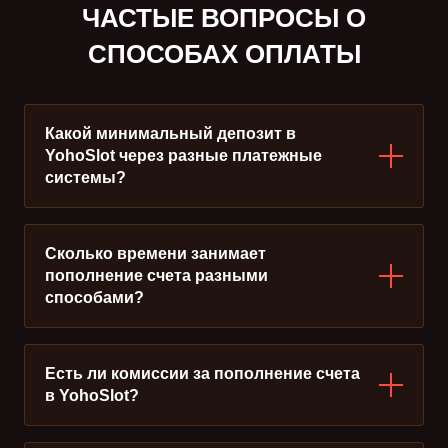
ЧАСТЫЕ ВОПРОСЫ О
СПОСОБАХ ОПЛАТЫ
Какой минимальный депозит в
YohoSlot через разные платежные
системы?
Минимальные депозиты зависят от выбранного
метода пополнения: банковские карты — от 500₽,
Сколько времени занимает
электронные кошельки — от 300₽, криптовалюты —
пополнение счета разными
от 20 USDT (около 1,800₽), мобильные платежи — от
100₽, банковские переводы — от 5,000₽. Самый
способами?
доступный способ начать игру — пополнение через
мобильный телефон или электронные кошельки. Все
Скорость зачисления средств различается по
лимиты указаны в рублевом эквиваленте и могут
методам: банковские карты — мгновенно (до 30
Есть ли комиссии за пополнение счета
незначительно изменяться в зависимости от курса
секунд), электронные кошельки — мгновенно (до 1
в YohoSlot?
валют. Для получения актуальных лимитов
минуты), криптовалюты — 5-15 минут для Bitcoin, 1-3
рекомендую проверять информацию в личном
минуты для Ethereum и USDT, мобильные платежи —
Большинство способов пополнения не имеют
кабинете при выборе способа депозита.
мгновенно (до 10 секунд), банковские переводы — 30