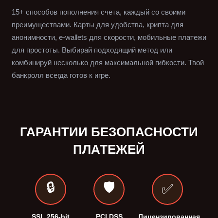
анонимными независимо от сумм.
депозитов, крипту для крупных сумм, e-wallets для
15+ способов пополнения счета, каждый со своими
управления банкроллом. Учитывай лимиты: если
преимуществами. Карты для удобства, крипта для
планируешь играть на крупные ставки, выбирай
методы с высокими лимитами депозита. Для
анонимности, e-wallets для скорости, мобильные платежи
регулярной игры удобнее настроить несколько
для простоты. Выбирай подходящий метод или
способов пополнения, чтобы всегда иметь запасные
комбинируй несколько для максимальной гибкости. Твой
варианты.
Midas Fortune
и другие премиум-слоты
банкролл всегда готов к игре.
требуют солидного банкролла для раскрытия
потенциала.
ГАРАНТИИ БЕЗОПАСНОСТИ
ПЛАТЕЖЕЙ
🔒
🛡️
✅
SSL 256-bit
PCI DSS
Лицензированная