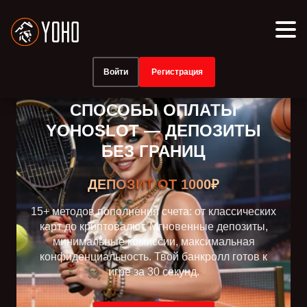
Войти
Регистрация
СПОСОБЫ ОПЛАТЫ
YOHOSLOT — ДЕПОЗИТЫ
БЕЗ ГРАНИЦ
ДЕПОЗИТ ОТ 1000₽
ДЕПОЗИТ ОТ 1000₽
15+ методов пополнения счета: от классических
карт до криптовалют. Мгновенные депозиты,
минимальные комиссии, максимальная
конфиденциальность. Твой банкролл готов к
игре за 30 секунд.