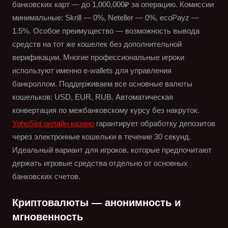
банковских карт — до 1,000,000₽ за операцию. Комиссии
минимальные: Skrill — 0%, Neteller — 0%, ecoPayz —
1.5%. Особое преимущество — возможность вывода
средств на тот же кошелек без дополнительной
верификации. Многие профессиональные игроки
используют именно e-wallets для управления
банкроллом. Поддерживаем все основные валюты
кошельков: USD, EUR, RUB. Автоматическая
конвертация по межбанковскому курсу без накруток.
YohoSlot онлайн казино
гарантирует обработку депозитов
через электронные кошельки в течение 30 секунд.
Идеальный вариант для игроков, которые предпочитают
держать игровые средства отдельно от основных
банковских счетов.
Криптовалюты — анонимность и
мгновенность