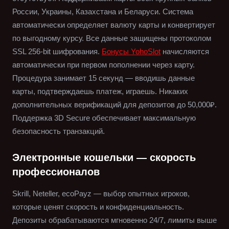
России, Украины, Казахстана и Беларуси. Система
автоматически определяет валюту карты и конвертирует
по выгодному курсу. Все данные защищены протоколом
SSL 256-bit шифрования.
Бонусы YohoSlot
начисляются
автоматически при первом пополнении через карту.
Процедура занимает 15 секунд — вводишь данные
карты, подтверждаешь платеж, играешь. Никаких
дополнительных верификаций для депозитов до 50,000₽.
Поддержка 3D Secure обеспечивает максимальную
безопасность транзакций.
Электронные кошельки — скорость
профессионалов
Skrill, Neteller, ecoPayz — выбор опытных игроков,
которые ценят скорость и конфиденциальность.
Депозиты обрабатываются мгновенно 24/7, лимиты выше