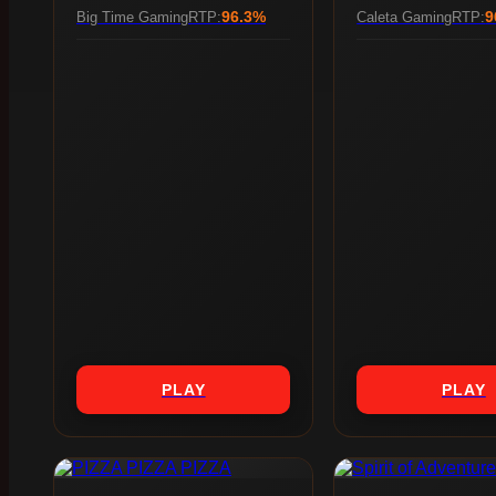
96.3%
9
Big Time Gaming
RTP:
Caleta Gaming
RTP:
PLAY
PLAY