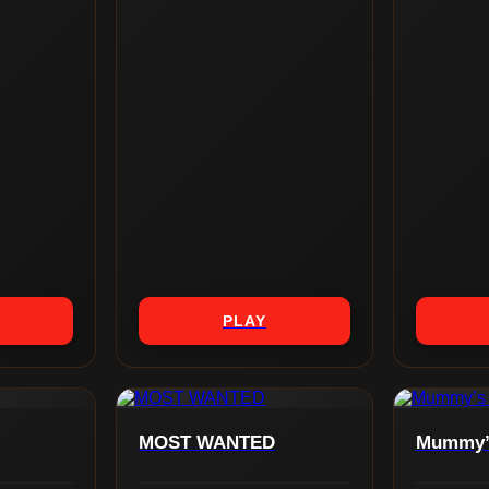
PLAY
MOST WANTED
Mummy’