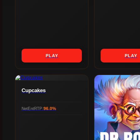
PLAY
PLAY
Cupcakes
96.0%
NetEnt
RTP: