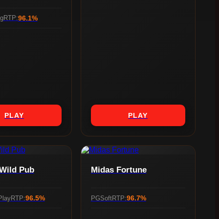
96.1%
g
RTP:
PLAY
PLAY
 Wild Pub
Midas Fortune
96.5%
96.7%
Play
RTP:
PGSoft
RTP: