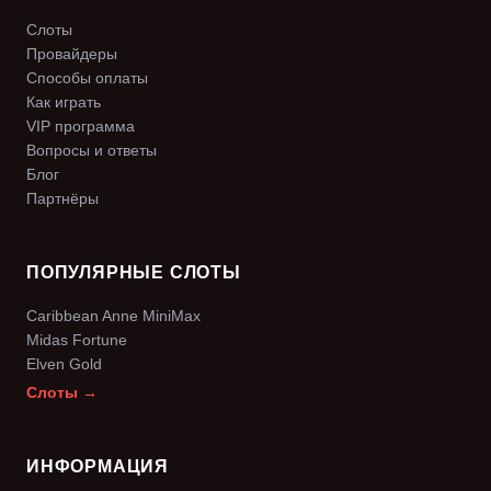
Слоты
Провайдеры
Способы оплаты
Как играть
VIP программа
Вопросы и ответы
Блог
Партнёры
ПОПУЛЯРНЫЕ СЛОТЫ
Caribbean Anne MiniMax
Midas Fortune
Elven Gold
Слоты →
ИНФОРМАЦИЯ