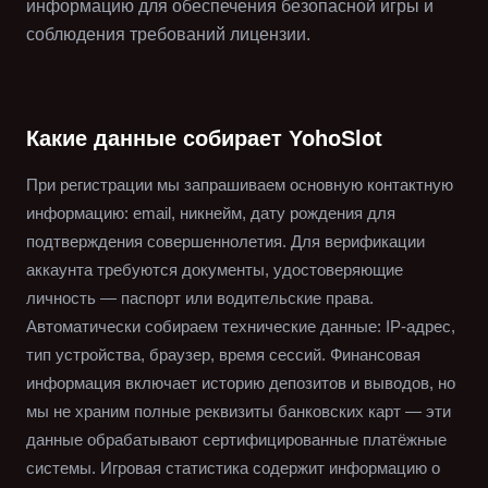
информацию для обеспечения безопасной игры и
соблюдения требований лицензии.
Какие данные собирает YohoSlot
При регистрации мы запрашиваем основную контактную
информацию: email, никнейм, дату рождения для
подтверждения совершеннолетия. Для верификации
аккаунта требуются документы, удостоверяющие
личность — паспорт или водительские права.
Автоматически собираем технические данные: IP-адрес,
тип устройства, браузер, время сессий. Финансовая
информация включает историю депозитов и выводов, но
мы не храним полные реквизиты банковских карт — эти
данные обрабатывают сертифицированные платёжные
системы. Игровая статистика содержит информацию о