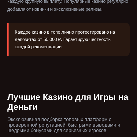
каждую крупную выплату. Популярные казино регулярно
добавляют новинки и эксклюзивные релизы.
Каждое казино в топе лично протестировано на
депозитах от 50 000 ₽. Гарантирую честность
каждой рекомендации.
Лучшие Казино для Игры на
Деньги
Эксклюзивная подборка топовых платформ с
проверенной репутацией, быстрыми выводами и
щедрыми бонусами для серьезных игроков.