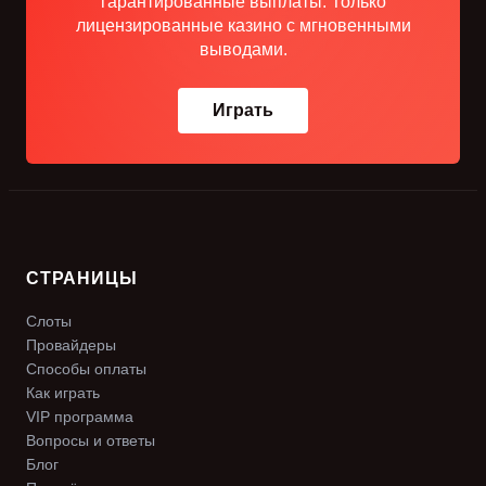
гарантированные выплаты. Только
лицензированные казино с мгновенными
выводами.
Играть
СТРАНИЦЫ
Слоты
Провайдеры
Способы оплаты
Как играть
VIP программа
Вопросы и ответы
Блог