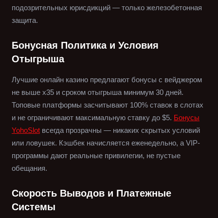
подозрительных юрисдикций — только железобетонная
защита.
Бонусная Политика и Условия
Отыгрыша
Лучшие онлайн казино предлагают бонусы с вейджером
не выше x35 и сроком отыгрыша минимум 30 дней.
Топовые платформы засчитывают 100% ставок в слотах
и не ограничивают максимальную ставку до $5.
Бонусы
YohoSlot
всегда прозрачны — никаких скрытых условий
или ловушек. Кэшбек начисляется еженедельно, а VIP-
программы дают реальные привилегии, не пустые
обещания.
Скорость Выводов и Платежные
Системы