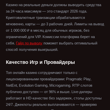
Казино на реальные деньги должны выводить средства
за 24 часа максимум — это стандарт 2026 года.
Криптовалютные транзакции обрабатываются
мгновенно, карты — до 3 рабочих дней. Лимиты на вывод
от 1 000 000 ₽ в месяц для обычных игроков, без
ограничений для VIP. Комиссии платформа берет на
себя.
Гайд по выводу
поможет выбрать оптимальный
способ получения выигрышей.
Качество Игр и Провайдеры
Топ онлайн казино сотрудничают только с
лицензированными провайдерами: Pragmatic Play,
NetEnt, Evolution Gaming, Microgaming. RTP слотов
публично доступен — от 96% и выше. Live-дилеры
работают в HD-качестве без задержек, столы доступны
24/7. Джекпоты реально выплачиваются — проверяю