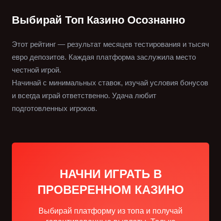
Выбирай Топ Казино Осознанно
Этот рейтинг — результат месяцев тестирования и тысяч
евро депозитов. Каждая платформа заслужила место
честной игрой.
Начинай с минимальных ставок, изучай условия бонусов
и всегда играй ответственно. Удача любит
подготовленных игроков.
НАЧНИ ИГРАТЬ В
ПРОВЕРЕННОМ КАЗИНО
Выбирай платформу из топа и получай