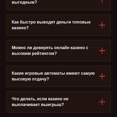
выгодным?
аудиты и держат средства игроков на
депозитов.
сегрегированных счетах. Ищи сертификаты eCOGRA,
Казино с бонусами предлагают от 100% до 500% на
iTech Labs или GLI. Проверенные платформы никогда
первый депозит, но главное — условия отыгрыша.
не задерживают выводы без веских причин и всегда
Как быстро выводят деньги топовые
Вейджер x25-x35 это норма, выше x40 уже
отвечают на жалобы публично. Избегай казино без
казино?
невыгодно. Срок отыгрыша должен быть минимум 30
четких условий использования.
дней. Проверяй максимальную ставку во время
Легальные казино обрабатывают выводы на
отыгрыша — ограничение в $5 нормально, меньше
криптокошельки мгновенно, на электронные
неудобно. Кэшбек от 5% еженедельно без условий
Можно ли доверять онлайн казино с
кошельки в течение 24 часов, на карты до 3 рабочих
отыгрыша ценнее огромного приветственного бонуса
высоким рейтингом?
дней. Первый вывод может занять до 72 часов из-за
с жесткими требованиями.
верификации документов. VIP-игроки получают
Рейтинг казино онлайн строится на объективных
приоритетную обработку — выводы за 1-6 часов
критериях: лицензии, скорости выплат, качестве
независимо от суммы. Казино с минимальным
Какие игровые автоматы имеют самую
поддержки, отзывах игроков. Но даже топовые казино
депозитом часто имеют лимиты на вывод, но топовые
высокую отдачу?
могут иметь технические сбои или изменить условия.
платформы позволяют снимать от 1 000 000 ₽ в
Всегда читай актуальные отзывы, проверяй статус
месяц.
Лучшие игровые автоматы онлайн имеют RTP от 96%
лицензии и начинай с небольших сумм. Доверяй, но
и выше. Топ слотов онлайн включает: Mega Joker
проверяй — это золотое правило для любых
Что делать, если казино не
(99%), Jackpot 6000 (98.8%), Book of 99 (99%), 1429
финансовых операций онлайн. Избегай казино с
выплачивает выигрыш?
Uncharted Seas (98.6%). Но высокий RTP не
множественными жалобами на задержки выплат.
гарантирует частые выигрыши — это теоретический
Сначала свяжись с поддержкой казино через все
показатель на длинной дистанции. Проверяй RTP в