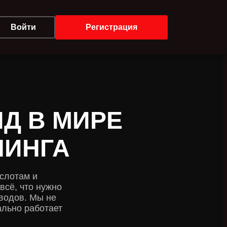
Войти
Регистрация
ИД В МИРЕ
ЛИНГА
слотам и
всё, что нужно
ыводов. Мы не
ально работает