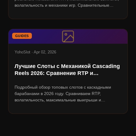
волатильность и механики игр. Сравнительные
таблицы помогут выбрать оптимальный слот.
GUIDES
YohoSlot
·
Apr 02, 2026
Лучшие Слоты с Механикой Cascading
Reels 2026: Сравнение RTP и
Особенностей
Подробный обзор топовых слотов с каскадными
барабанами в 2026 году. Сравниваем RTP,
волатильность, максимальные выигрыши и
уникальные особенности игр от ведущих
провайдеров.