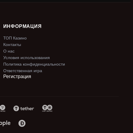
ИНФОРМАЦИЯ
ТОП Казино
Контакты
О нас
Условия использования
Политика конфиденциальности
Ответственная игра
Регистрация