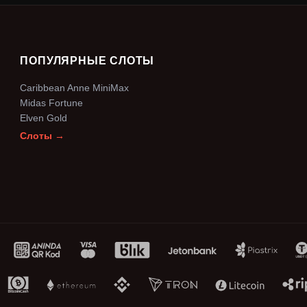
ПОПУЛЯРНЫЕ СЛОТЫ
Caribbean Anne MiniMax
Midas Fortune
Elven Gold
Слоты →