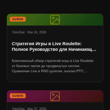
GUIDES
YohoSlot
·
Mar 24, 2026
Стратегия Игры в Live Roulette:
Полное Руководство для Начинающих
2026
Комплексный обзор стратегий игры в Live Roulette:
от базовых тактик до продвинутых систем.
Сравнение Live и RNG рулетки, анализ РТП,
проверенные методы управления банкроллом.
GUIDES
YohoSlot
·
Mar 27, 2026