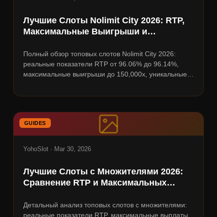
Лучшие Слоты Nolimit City 2026: RTP,
Максимальные Выигрыши и
Особенности Игр
Полный обзор топовых слотов Nolimit City 2026:
реальные показатели RTP от 96.06% до 96.14%,
максимальные выигрыши до 150,000x, уникальные
механики xWays, xNudge и xBomb. Экспертный
анализ от YohoSlot.
GUIDES
YohoSlot
·
Mar 30, 2026
Лучшие Слоты с Множителями 2026:
Сравнение RTP и Максимальных
Выплат
Детальный анализ топовых слотов с множителями:
реальные показатели RTP, максимальные выплаты,