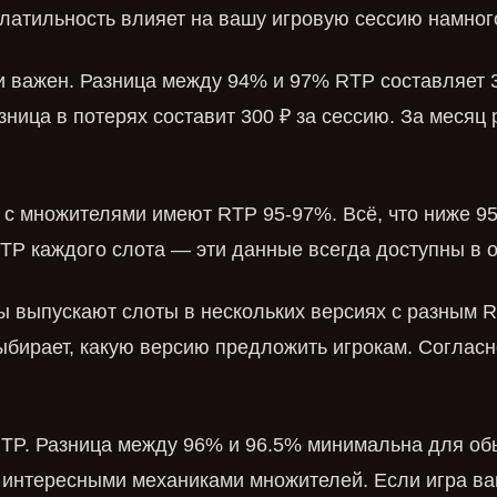
олатильность влияет на вашу игровую сессию намног
 важен. Разница между 94% и 97% RTP составляет 30
зница в потерях составит 300 ₽ за сессию. За месяц
 с множителями имеют RTP 95-97%. Всё, что ниже 9
TP каждого слота — эти данные всегда доступны в о
 выпускают слоты в нескольких версиях с разным RT
выбирает, какую версию предложить игрокам. Согласн
RTP. Разница между 96% и 96.5% минимальна для об
интересными механиками множителей. Если игра вам