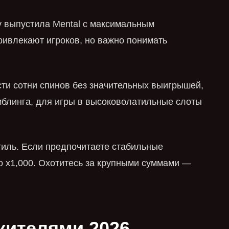
ty выпустила Mental с максимальным
ривлекают игроков, но важно понимать
сти сотни спинов без значительных выигрышей,
мблинга, для игры в высоковолатильные слоты
тиль. Если предпочитаете стабильные
 x1,000. Охотитесь за крупными суммами —
жителями 2026