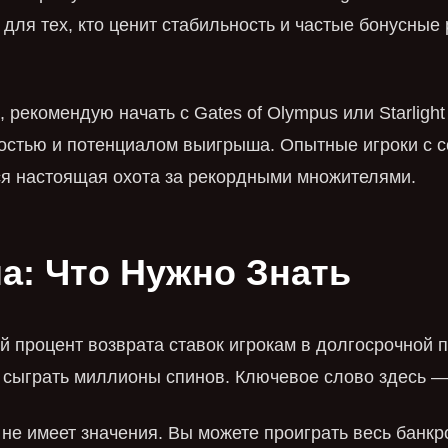
для тех, кто ценит стабильность и частые бонусные
рекомендую начать с Gates of Olympus или Starlight 
остью и потенциалом выигрыша. Опытные игроки с 
ся настоящая охота за рекордными множителями.
а: Что Нужно Знать
кий процент возврата ставок игрокам в долгосрочной
ли сыграть миллионы спинов. Ключевое слово здесь —
не имеет значения. Вы можете проиграть весь банкр