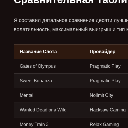
Я составил детальное сравнение десяти лучши
волатильность, максимальный выигрыш и тип 
Название Слота
Провайдер
Gates of Olympus
Pragmatic Play
Sweet Bonanza
Pragmatic Play
Mental
Nolimit City
Wanted Dead or a Wild
Hacksaw Gaming
Money Train 3
Relax Gaming