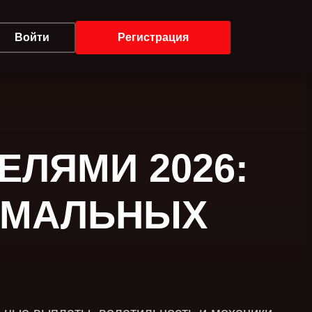
Войти
Регистрация
ЛЯМИ 2026:
ИМАЛЬНЫХ