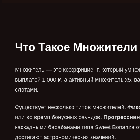
Что Такое Множители
Множитель — это коэффициент, который умнож
выплатой 1 000 ₽, а активный множитель x5, в
слотами.
Существует несколько типов множителей.
Фик
или во время бонусных раундов.
Прогрессив
каскадными барабанами типа Sweet Bonanza от
достигают астрономических значений.