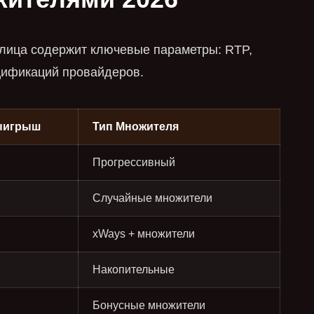
аблица содержит ключевые параметры: RTP,
цификаций провайдеров.
ыигрыш
Тип Множителя
Прогрессивный
Случайные множители
xWays + множители
Накопительные
Бонусные множители