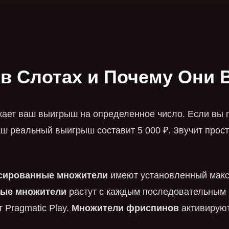
 в Слотах и Почему Они
ает ваш выигрыш на определенное число. Если вы п
аш реальный выигрыш составит 5 000 ₽. Звучит прос
сированные множители
имеют установленный макс
ные множители
растут с каждым последовательным 
 Pragmatic Play.
Множители фриспинов
активируют