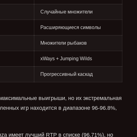
Случайные множители
Расширяющиеся символы
Множители рыбаков
xWays + Jumping Wilds
Прогрессивный каскад
 максимальные выигрыши, но их экстремальная
сленных игр находится в диапазоне 96-96.8%,
za имеет лучший RTP в списке (96.71%), но