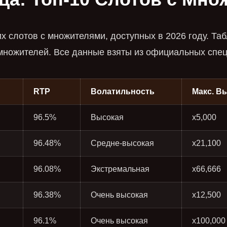
х слотов с множителями, доступных в 2026 году. Т
множителей. Все данные взяты из официальных спе
RTP
Волатильность
Макс. В
96.5%
Высокая
x5,000
96.48%
Средне-высокая
x21,100
96.08%
Экстремальная
x66,666
96.38%
Очень высокая
x12,500
96.1%
Очень высокая
x100,000