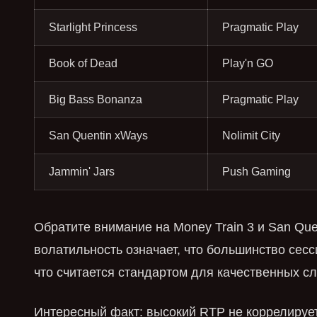
Starlight Princess
Pragmatic Play
Book of Dead
Play'n GO
Big Bass Bonanza
Pragmatic Play
San Quentin xWays
Nolimit City
Jammin' Jars
Push Gaming
Обратите внимание на Money Train 3 и San Qu
волатильность означает, что большинство сесс
что считается стандартом для качественных сл
Интересный факт: высокий RTP не коррелирует