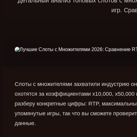
Детальный анализ топовых слотов с мно
игр. Сра
Слоты с множителями захватили индустрию он
охотятся за коэффициентами x10,000, x50,000 
разберу конкретные цифры: RTP, максимальные
упомянутые игры, так что вы сможете провери
данные.