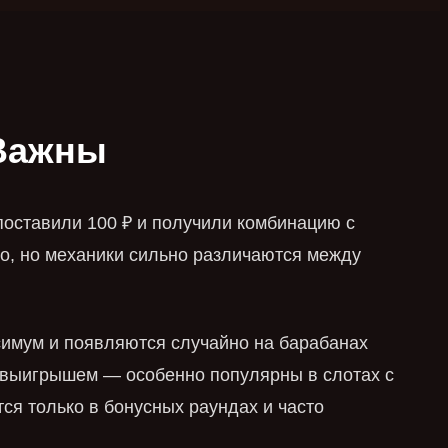
 Важны
оставили 100 ₽ и получили комбинацию с
то, но механики сильно различаются между
имум и появляются случайно на барабанах
выигрышем — особенно популярны в слотах с
ся только в бонусных раундах и часто